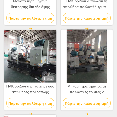
Μονόπλευρη μηχανή
ΠΛΚ οριζόντια πολλαπλή
διάτρησης διπλής όψης
σπινθήρα πολλαπλή τρυπάνι
πολλαπλών οπών χωρίς
για βαλβίδα
Πάρτε την καλύτερη τιμή
κεφαλή διάτρησης
Πάρτε την καλύτερη τιμή
Βίντεο
ΠΛΚ οριζόντια μηχανή με δύο
Μηχανή τρυπήματος με
σπινθήρες πολλαπλής
πολλαπλές τρύπες 2
γεώτρησης για εξαρτήματα
πλευρών 1500KG Μηχανή
Πάρτε την καλύτερη τιμή
σωλήνων βαλβίδων
Πάρτε την καλύτερη τιμή
τρυπήματος CNC