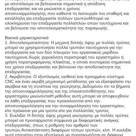
με αποτέλεσμα να βελτιώνεται σημαντικά η απόδοση
επεξεργασίας και να μειώνεται ο χρόνος
αποσυναρμολόγησης.που καθιστά τη λειτουργία πιο σταθερή και
κατάλληλη για επεξεργασία πολλών τρυπώνΜπορεί να
ολοκληρώσει την επεξεργασία πολλαπλών οπών ταυτόχρονα και
να βελτιώσει την αποτελεσματικότητα της παραγωγής.
Βασικά χαρακτηριστικά
1. Αποτελεσματικότητα: Η μηχανή διπλής όψης με πολλές τρύπες
μπορεί να χρησιμοποιήσει πολλά τρυπάνι ταυτόχρονα για την
επεξεργασία και των δύο πλευρών του εργασιακού μερίδιου
ταυτόχρονα,Χωρίς χειροκίνητη περιστροφή του εργαστηρίου ή
χρήση περιστρεφόμενης πλακέτας, η οποία συντομεύει σημαντικά
τον χρόνο επεξεργασίας και βελτιώνει την αποδοτικότητα της
επεξεργασίας.
2. Ακριβότητα: Ο εξοπλισμός υιοθετεί ένα προηγμένο σύστημα
CNC και έναν ακριβή μηχανισμό μετάδοσης για να εξασφαλίσει την
ακρίβεια και τη συνέπεια της γεώτρησης.Δεδομένου ότι τα βήματα
της αποσυναρμολόγησης και της επανατοποθέτησης του
εργαστηρίου μειώνονταιΗ μέθοδος αυτή μπορεί να αποφευχθούν
τα λάθη επεξεργασίας που προκαλούνται από την
αποσυναρμολόγηση και την συναρμολόγηση του εργαστηρίου,
είτε πρόκειται για μία τρύπα είτε για πολλαπλές τρύπες.
3. Ευελιξία: Η διπλής όψης μηχανή γεώτρησης με πολλές τρύπες
μπορεί να προσαρμοστεί σύμφωνα με διαφορετικές ανάγκες
επεξεργασίας, όπως η ρύθμιση του αριθμού των
τρυπών,Αντικατάσταση διαφόρων τύπων τρυπών, κλπ. Η ευελιξία
αυτή επιτρέπει στον εξοπλισμό να προσαρμόζεται σε διάφορα