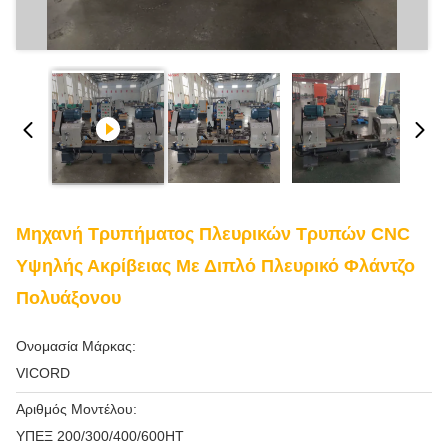
Μηχανή Τρυπήματος Πλευρικών Τρυπών CNC
Υψηλής Ακρίβειας Με Διπλό Πλευρικό Φλάντζο
Πολυάξονου
Ονομασία Μάρκας:
VICORD
Αριθμός Μοντέλου:
ΥΠΕΞ 200/300/400/600HT