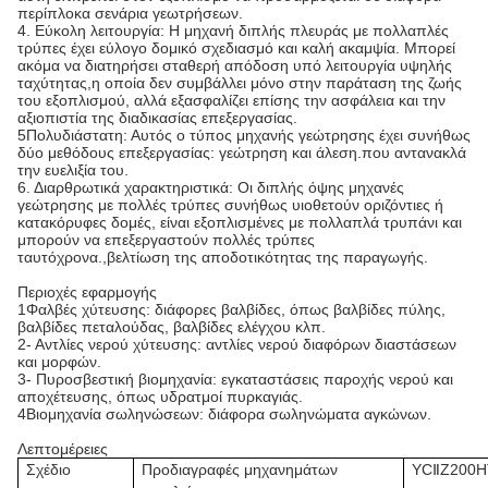
περίπλοκα σενάρια γεωτρήσεων.
4. Εύκολη λειτουργία: Η μηχανή διπλής πλευράς με πολλαπλές
τρύπες έχει εύλογο δομικό σχεδιασμό και καλή ακαμψία. Μπορεί
ακόμα να διατηρήσει σταθερή απόδοση υπό λειτουργία υψηλής
ταχύτητας,η οποία δεν συμβάλλει μόνο στην παράταση της ζωής
του εξοπλισμού, αλλά εξασφαλίζει επίσης την ασφάλεια και την
αξιοπιστία της διαδικασίας επεξεργασίας.
5Πολυδιάστατη: Αυτός ο τύπος μηχανής γεώτρησης έχει συνήθως
δύο μεθόδους επεξεργασίας: γεώτρηση και άλεση.που αντανακλά
την ευελιξία του.
6. Διαρθρωτικά χαρακτηριστικά: Οι διπλής όψης μηχανές
γεώτρησης με πολλές τρύπες συνήθως υιοθετούν οριζόντιες ή
κατακόρυφες δομές, είναι εξοπλισμένες με πολλαπλά τρυπάνι και
μπορούν να επεξεργαστούν πολλές τρύπες
ταυτόχρονα.,βελτίωση της αποδοτικότητας της παραγωγής.
Περιοχές εφαρμογής
1Φαλβές χύτευσης: διάφορες βαλβίδες, όπως βαλβίδες πύλης,
βαλβίδες πεταλούδας, βαλβίδες ελέγχου κλπ.
2- Αντλίες νερού χύτευσης: αντλίες νερού διαφόρων διαστάσεων
και μορφών.
3- Πυροσβεστική βιομηχανία: εγκαταστάσεις παροχής νερού και
αποχέτευσης, όπως υδρατμοί πυρκαγιάς.
4Βιομηχανία σωληνώσεων: διάφορα σωληνώματα αγκώνων.
Λεπτομέρειες
Σχέδιο
Προδιαγραφές μηχανημάτων
YC
Z200H
Ⅱ