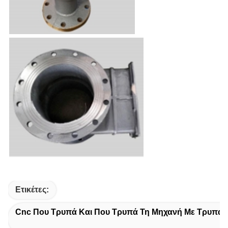
Ετικέτες:
Cnc Που Τρυπά Και Που Τρυπά Τη Μηχανή Με Τρυπάν