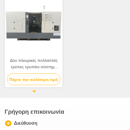
Δύο πλευρικές πολλαπλές
τρύπες τρυπάνι σύστημα
ελέγχου PLC 600-1000mm
μέγιστο μήκος επεξεργασίας
Πάρτε την καλύτερη τιμή
Γρήγορη επικοινωνία
Διεύθυνση