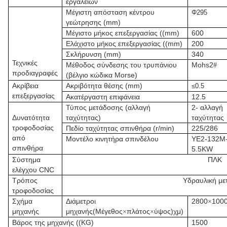
εργαλείων
Μέγιστη απόσταση κέντρου
Φ295
γεώτρησης (mm)
Μέγιστο μήκος επεξεργασίας ((mm)
600
Ελάχιστο μήκος επεξεργασίας ((mm)
200
Σκλήρυνση (mm)
340
Τεχνικές
Μέθοδος σύνδεσης του τρυπάνιου
Mohs2
#
προδιαγραφές
(βέλγιο κώδικα Morse)
Ακρίβεια
Ακριβότητα θέσης (mm)
≤0.5
επεξεργασίας
Ακατέργαστη επιφάνεια
12.5
Τύπος μετάδοσης (αλλαγή
2- αλλαγή
Δυνατότητα
ταχύτητας)
ταχύτητας
τροφοδοσίας
Πεδίο ταχύτητας σπινθήρα (r/min)
225/286
από
Μοντέλο κινητήρα σπινδέλου
YE2-132M-
σπινθήρα
5.5KW
Σύστημα
ΠΛΚ
ελέγχου CNC
Τρόπος
Υδραυλική μ
τροφοδοσίας
Σχήμα
Διάμετροι
2800
100
×
μηχανής
μηχανής
(Μέγεθος
πλάτος
ύψος)
χμ
)
×
×
Βάρος της μηχανής ((KG)
1500