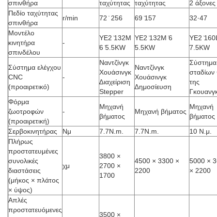
σπινθήρα
ταχύτητας
ταχύτητας
2 άξονες
Πεδίο ταχύτητας
r/min
72 ̇ 256
69 ̇157
32·47
σπινθήρα
Μοντέλο
YE2 ̇132M
YE2 ̇132M ̇6
YE2 ̇160L
κινητήρα
-
̇6 ̇5.5KW
̇5.5KW
̇7.5KW
σπινδέλου
Ναντζίνγκ
Σύστημα
Σύστημα ελέγχου
Ναντζίνγκ
Χουάσινγκ
σταδίων
CNC
-
Χουάσινγκ
∆ιαχείριση
της
(προαιρετικό)
∆ημοσίευση
Stepper
Γκουανγ
Φόρμα
Μηχανή
Μηχανή
ζωοτροφών
-
Μηχανή βήματος
βήματος
βήματος
(προαιρετική)
Σερβοκινητήρας
Νμ
7.7N.m.
7.7N.m.
10 Ν.μ.
Πλήρως
προστατευμένες
3800 ×
συνολικές
4500 × 3300 ×
5000 × 
χμ
2700 ×
διαστάσεις
2200
× 2200
1700
(μήκος × πλάτος
× ύψος)
Απλές
προστατευόμενες
3500 ×