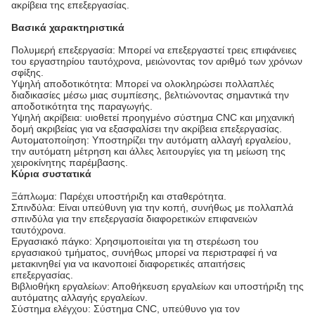
ακρίβεια της επεξεργασίας.
Βασικά χαρακτηριστικά
Πολυμερή επεξεργασία: Μπορεί να επεξεργαστεί τρεις επιφάνειες
του εργαστηρίου ταυτόχρονα, μειώνοντας τον αριθμό των χρόνων
σφίξης.
Υψηλή αποδοτικότητα: Μπορεί να ολοκληρώσει πολλαπλές
διαδικασίες μέσω μιας συμπίεσης, βελτιώνοντας σημαντικά την
αποδοτικότητα της παραγωγής.
Υψηλή ακρίβεια: υιοθετεί προηγμένο σύστημα CNC και μηχανική
δομή ακριβείας για να εξασφαλίσει την ακρίβεια επεξεργασίας.
Αυτοματοποίηση: Υποστηρίζει την αυτόματη αλλαγή εργαλείου,
την αυτόματη μέτρηση και άλλες λειτουργίες για τη μείωση της
χειροκίνητης παρέμβασης.
Κύρια συστατικά
Ξάπλωμα: Παρέχει υποστήριξη και σταθερότητα.
Σπινδύλα: Είναι υπεύθυνη για την κοπή, συνήθως με πολλαπλά
σπινδύλα για την επεξεργασία διαφορετικών επιφανειών
ταυτόχρονα.
Εργασιακό πάγκο: Χρησιμοποιείται για τη στερέωση του
εργασιακού τμήματος, συνήθως μπορεί να περιστραφεί ή να
μετακινηθεί για να ικανοποιεί διαφορετικές απαιτήσεις
επεξεργασίας.
Βιβλιοθήκη εργαλείων: Αποθήκευση εργαλείων και υποστήριξη της
αυτόματης αλλαγής εργαλείων.
Σύστημα ελέγχου: Σύστημα CNC, υπεύθυνο για τον