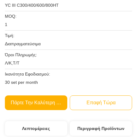
ΥC III C300/400/600/800HT
MOQ:
1
Τιμή:
Διαπραγματεύσιμα
Όροι Πληρωμής:
Λ/Κ,Τ/Τ
Ικανότητα Εφοδιασμού:
30 set per month
Πάρτε Την Καλύτερη Τιμή
Επαφή Τώρα
Λεπτομέρειες
Περιγραφή Προϊόντων