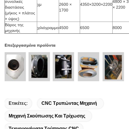
συνολικές
4800 × 
χμ
2600 ×
4350×3200×2200
διαστάσεις
× 2200
1700
(μήκος × πλάτος
× ύψος)
Βάρος της
χιλιόγραμμο
4500
6500
8000
μηχανής
Επεξεργασμένα προϊόντα
Ετικέτες:
CNC Τρυπώντας Μηχανή
Μηχανή Σκούπωσης Και Τρίχωσης
Τεχνουργήματα Τρύπησης CNC