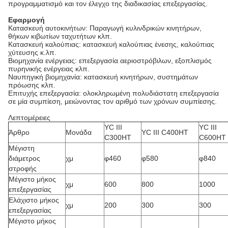
προγραμματισμό και τον έλεγχο της διαδικασίας επεξεργασίας.
Εφαρμογή
Κατασκευή αυτοκινήτων: Παραγωγή κυλινδρικών κινητήρων,
θήκων κιβωτίων ταχυτήτων κλπ.
Κατασκευή καλούπιας: κατασκευή καλούπιας ένεσης, καλούπιας
χύτευσης κ.λπ.
Βιομηχανία ενέργειας: επεξεργασία αεριοστρόβιλων, εξοπλισμός
πυρηνικής ενέργειας κλπ.
Ναυπηγική βιομηχανία: κατασκευή κινητήρων, συστημάτων
πρόωσης κλπ.
Επιτυχής επεξεργασία: ολοκληρωμένη πολυδιάστατη επεξεργασία
σε μία συμπίεση, μειώνοντας τον αριθμό των χρόνων συμπίεσης.
Λεπτομέρειες
YC III
YC III
Άρθρο
Μονάδα
YC III C400HT
C300HT
C600HT
Μέγιστη
διάμετρος
χμ
φ460
φ580
φ840
στροφής
Μέγιστο μήκος
χμ
600
800
1000
επεξεργασίας
Ελάχιστο μήκος
χμ
200
300
300
επεξεργασίας
Μέγιστο μήκος