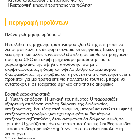
Κέντρο κατακόρυφης μηχανικής Φ340
, 
Ηλεκτρονική μηχανή τρύπησης για πώληση
Περιγραφή Προϊόντων
Πλάνο γεώτρησης ομάδας U
Η ευελιξία της μηχανής τρυπανισμού Qun U της επιτρέπει να
λειτουργεί καλά σε διάφορα σενάρια επεξεργασίας.Εκκεντρική
γεώτρηση και άλλες εργασίεςΟ εξοπλισμός υιοθετεί προηγμένο
σύστημα CNC και ακριβή μηχανισμό μετάδοσης, με τα
χαρακτηριστικά της υψηλής απόδοσης, υψηλής
ακρίβειας,συμπαγή δομή και υψηλό βαθμό αυτοματισμού,
διασφαλίζοντας την ακρίβεια και τη συνέπεια της γεώτρησης, είτε
πρόκειται για μία τρύπα είτε για πολλαπλές τρύπες, μπορεί να
ανταποκριθεί σε εξαιρετικά υψηλές απαιτήσεις ακρίβειας.
Βασικά χαρακτηριστικά
1. Υψηλή απόδοση: Η μηχανή τρυπήματος U παρουσιάζει
εξαιρετική απόδοση κατά τη διάρκεια της διαδικασίας
επεξεργασίας, έχει εξαιρετική ακαμψία, μπορεί να εκτελέσει υψηλή
επεξεργασία τροφίμων,και έχει ευρύ φάσμα διαμέτρων
επεξεργασίαςΕπιπλέον, όταν αντιμετωπίζει διάφορα υλικά, το
τρυπάνι U χρειάζεται μόνο να αντικαταστήσει τις λεπίδες του ίδιου
τύπου και διαφορετικών σημάτων, το οποίο είναι εύκολο στη
λειτουργία.
2Πολυδιάστατη