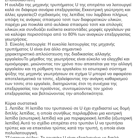
Η ευελιξία της μηχανής τρυπήματος U της επιτρέπει να λειτουργεί
καλά σε διάφορα σενάρια επεξεργασίας.Εκκεντρική γεώτρηση και
άλλες εργασίεςΟ σχεδιασμός της λεπίδας του λαμβάνει πλήρως
υπόψη τις ανάγκες σπασμού τσιπ των διαφορετικών υλικών,
παρέχει μια ποικιλία από αυλάκια σπασμού τσιπ και επιλογές
υλικών,και συνδυάζει ευέλικτα εκατοντάδες μορφές εργαλείων για
να καλύψει περισσότερο από το 80% των αναγκών επεξεργασίας
γεωτρήσεις.
3. Εύκολη λειτουργία: Η ευκολία λειτουργίας της μηχανής
τρυπήματος U είναι ένα άλλο σημαντικό
χαρακτηριστικό.απλούστευση της διαδικασίας αλλαγής
εργαλείουΤο μέγεθος της γεωτρήσεις είναι εύκολο να ελεγχθεί και
ομοιόμορφο, μειώνοντας τον χρόνο που απαιτείται για την αλλαγή
εργαλείου και τη ρύθμιση του εργαλείου.το εσωτερικό σύστημα
ψύξης της μηχανής γεωτρήσεων σε σχήμα U μπορεί να αφαιρέσει
αποτελεσματικά τα τσιπς, εξαλείφοντας την ανάγκη καθαρισμού
των τσιπς στο εργαλείο, διατηρώντας έτσι τη συνέχεια της
επεξεργασίας του προϊόντος, συντομεύοντας τον χρόνο
επεξεργασίας και βελτιώνοντας την αποδοτικότητα.
Κύρια συστατικά
1. Λεπίδα: Η λεπίδα του τρυπανιού σε U έχει σχεδιαστεί ως δομή
διπλής λεπίδας, η οποία συνήθως περιλαμβάνει μια κεντρική
λεπίδα (εσωτερική λεπίδα) και μια περιφερειακή λεπίδα (εξωτερική
λεπίδα).Αυτό το σχέδιο επιτρέπει στο τρυπάνι U να τρυπήσει
τρύπες και να επεκτείνει τρύπες κατά την τρυπή, η οποία είναι
πολυλειτουργική.
2Σύστημα ψύξης: Το τρυπάνι U είναι εξοπλισμένο με διπλά