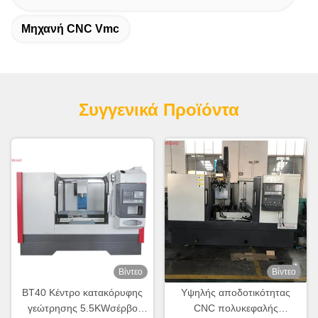
Μηχανή CNC Vmc
Συγγενικά Προϊόντα
Βίντεο
Βίντεο
BT40 Κέντρο κατακόρυφης
Υψηλής αποδοτικότητας
γεώτρησης 5.5KWσέρβο
CNC πολυκεφαλής