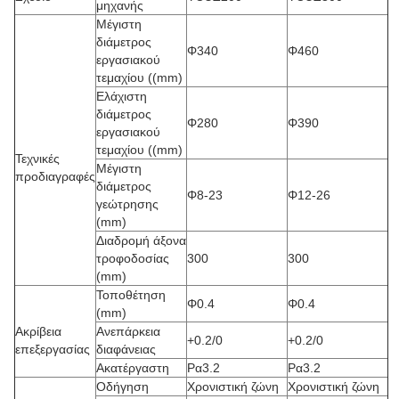
μηχανής
Μέγιστη
διάμετρος
Φ340
Φ460
εργασιακού
τεμαχίου ((mm)
Ελάχιστη
διάμετρος
Φ280
Φ390
εργασιακού
τεμαχίου ((mm)
Τεχνικές
Μέγιστη
προδιαγραφές
διάμετρος
Φ8-23
Φ12-26
γεώτρησης
(mm)
Διαδρομή άξονα
τροφοδοσίας
300
300
(mm)
Τοποθέτηση
Φ0.4
Φ0.4
(mm)
Ακρίβεια
Ανεπάρκεια
+0.2/0
+0.2/0
επεξεργασίας
διαφάνειας
Ακατέργαστη
Ρα3.2
Ρα3.2
Οδήγηση
Χρονιστική ζώνη
Χρονιστική ζώνη