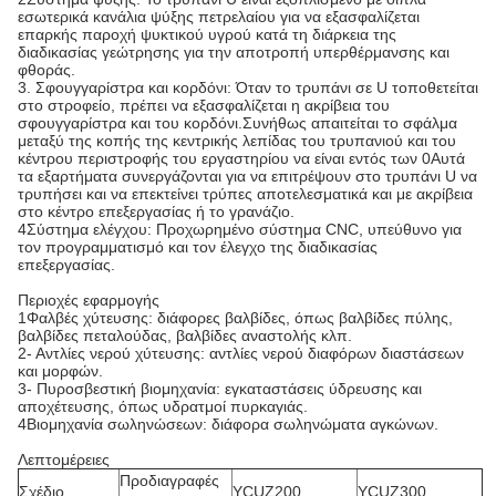
εσωτερικά κανάλια ψύξης πετρελαίου για να εξασφαλίζεται
επαρκής παροχή ψυκτικού υγρού κατά τη διάρκεια της
διαδικασίας γεώτρησης για την αποτροπή υπερθέρμανσης και
φθοράς.
3. Σφουγγαρίστρα και κορδόνι: Όταν το τρυπάνι σε U τοποθετείται
στο στροφείο, πρέπει να εξασφαλίζεται η ακρίβεια του
σφουγγαρίστρα και του κορδόνι.Συνήθως απαιτείται το σφάλμα
μεταξύ της κοπής της κεντρικής λεπίδας του τρυπανιού και του
κέντρου περιστροφής του εργαστηρίου να είναι εντός των 0Αυτά
τα εξαρτήματα συνεργάζονται για να επιτρέψουν στο τρυπάνι U να
τρυπήσει και να επεκτείνει τρύπες αποτελεσματικά και με ακρίβεια
στο κέντρο επεξεργασίας ή το γρανάζιο.
4Σύστημα ελέγχου: Προχωρημένο σύστημα CNC, υπεύθυνο για
τον προγραμματισμό και τον έλεγχο της διαδικασίας
επεξεργασίας.
Περιοχές εφαρμογής
1Φαλβές χύτευσης: διάφορες βαλβίδες, όπως βαλβίδες πύλης,
βαλβίδες πεταλούδας, βαλβίδες αναστολής κλπ.
2- Αντλίες νερού χύτευσης: αντλίες νερού διαφόρων διαστάσεων
και μορφών.
3- Πυροσβεστική βιομηχανία: εγκαταστάσεις ύδρευσης και
αποχέτευσης, όπως υδρατμοί πυρκαγιάς.
4Βιομηχανία σωληνώσεων: διάφορα σωληνώματα αγκώνων.
Λεπτομέρειες
Προδιαγραφές
Σχέδιο
YCUZ200
YCUZ300