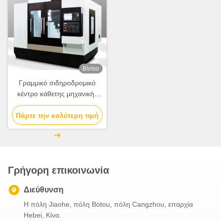
Βίντεο
Γραμμικό σιδηροδρομικό
κέντρο κάθετης μηχανικής
3000kg 0-1000r/Min 5.5KW
Πάρτε την καλύτερη τιμή
σέρβο μοντέλο κινητήρα
σπινδύλης
Γρήγορη επικοινωνία
Διεύθυνση
Η πόλη Jiaohe, πόλη Botou, πόλη Cangzhou, επαρχία
Hebei, Κίνα.