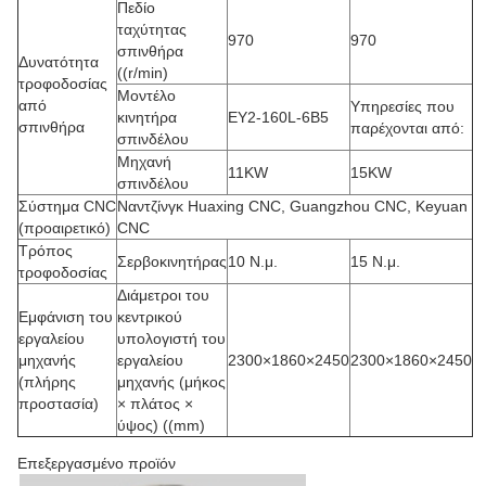
Πεδίο
ταχύτητας
970
970
σπινθήρα
Δυνατότητα
((r/min)
τροφοδοσίας
Μοντέλο
από
Υπηρεσίες που
κινητήρα
ΕΥ2-160L-6B5
σπινθήρα
παρέχονται από:
σπινδέλου
Μηχανή
11KW
15KW
σπινδέλου
Σύστημα CNC
Ναντζίνγκ Huaxing CNC, Guangzhou CNC, Keyuan
(προαιρετικό)
CNC
Τρόπος
Σερβοκινητήρας
10 Ν.μ.
15 Ν.μ.
τροφοδοσίας
Διάμετροι του
Εμφάνιση του
κεντρικού
εργαλείου
υπολογιστή του
μηχανής
εργαλείου
2300×1860×2450
2300×1860×2450
(πλήρης
μηχανής (μήκος
προστασία)
× πλάτος ×
ύψος) ((mm)
Επεξεργασμένο προϊόν