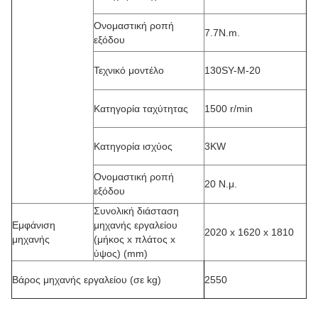
Ονομαστική ροπή
7.7N.m.
εξόδου
Τεχνικό μοντέλο
130SY-M-20
Κατηγορία ταχύτητας
1500 r/min
Κατηγορία ισχύος
3KW
Ονομαστική ροπή
20 Ν.μ.
εξόδου
Συνολική διάσταση
Εμφάνιση
μηχανής εργαλείου
2020 x 1620 x 1810
μηχανής
(μήκος x πλάτος x
ύψος) (mm)
Βάρος μηχανής εργαλείου (σε kg)
2550