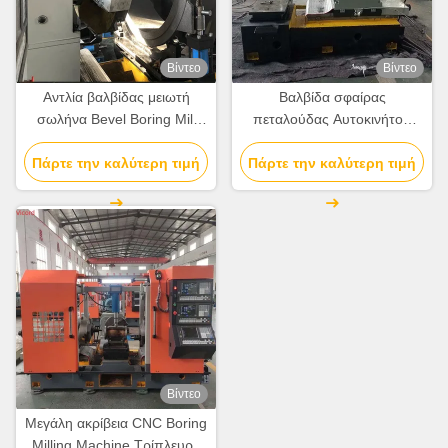
Βίντεο
Βίντεο
Αντλία βαλβίδας μειωτή
Βαλβίδα σφαίρας
σωλήνα Bevel Boring Mill
πεταλούδας Αυτοκινήτου
Γύρισμα Cnc μηχανή
πίσω άξονας Boring Milling
Πάρτε την καλύτερη τιμή
Στρογγυλομηχανή
Turning Machine / Mill Turn
Πάρτε την καλύτερη τιμή
Cnc
Βίντεο
Μεγάλη ακρίβεια CNC Boring
Milling Machine Τρίπλευρο