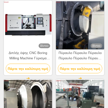
Βίντεο
Βίντεο
Διπλής όψης CNC Boring
Πύραυλο Πύραυλο Πύραυλο
Milling Machine Γύρισμα
Πύραυλο Πύραυλο Πύραυλο
Πλήρως ευφυές
Πύραυλο Πύραυλο
Πάρτε την καλύτερη τιμή
Αυτοματοποιημένο
Πάρτε την καλύτερη τιμή