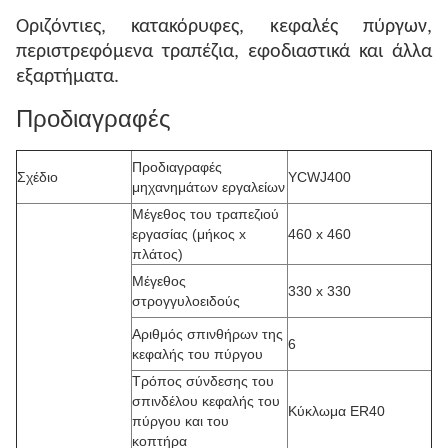
Οριζόντιες, κατακόρυφες, κεφαλές πύργων,
περιστρεφόμενα τραπέζια, εφοδιαστικά και άλλα
εξαρτήματα.
Προδιαγραφές
Προδιαγραφές
Σχέδιο
YCWJ400
μηχανημάτων εργαλείων
Μέγεθος του τραπεζιού
εργασίας (μήκος x
460 x 460
πλάτος)
Μέγεθος
330 x 330
στρογγυλοειδούς
Αριθμός σπινθήρων της
6
κεφαλής του πύργου
Τρόπος σύνδεσης του
σπινδέλου κεφαλής του
Κύκλωμα ER40
πύργου και του
κοπτήρα