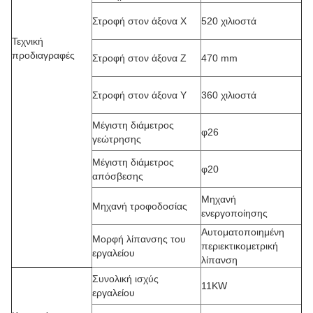
Στροφή στον άξονα Χ
520 χιλιοστά
Τεχνική
προδιαγραφές
Στροφή στον άξονα Z
470 mm
Στροφή στον άξονα Y
360 χιλιοστά
Μέγιστη διάμετρος
φ26
γεώτρησης
Μέγιστη διάμετρος
φ20
απόσβεσης
Μηχανή
Μηχανή τροφοδοσίας
ενεργοποίησης
Αυτοματοποιημένη
Μορφή λίπανσης του
περιεκτικομετρική
εργαλείου
λίπανση
Συνολική ισχύς
11KW
εργαλείου