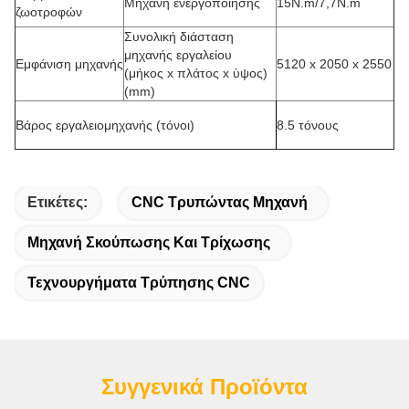
Μηχανή ενεργοποίησης
15N.m/7,7N.m
ζωοτροφών
Συνολική διάσταση
μηχανής εργαλείου
Εμφάνιση μηχανής
5120 x 2050 x 2550
(μήκος x πλάτος x ύψος)
(mm)
Βάρος εργαλειομηχανής (τόνοι)
8.5 τόνους
Ετικέτες:
CNC Τρυπώντας Μηχανή
Μηχανή Σκούπωσης Και Τρίχωσης
Τεχνουργήματα Τρύπησης CNC
Συγγενικά Προϊόντα