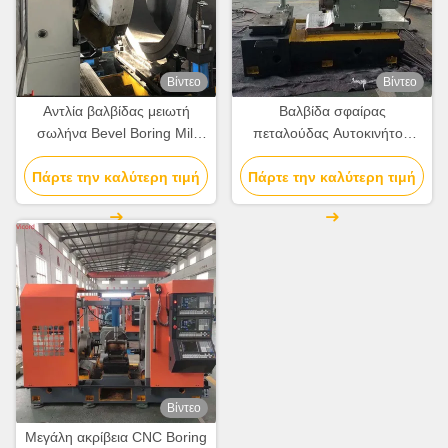
Βίντεο
Βίντεο
Αντλία βαλβίδας μειωτή
Βαλβίδα σφαίρας
σωλήνα Bevel Boring Mill
πεταλούδας Αυτοκινήτου
Γύρισμα Cnc μηχανή
πίσω άξονας Boring Milling
Πάρτε την καλύτερη τιμή
Στρογγυλομηχανή
Turning Machine / Mill Turn
Πάρτε την καλύτερη τιμή
Cnc
Βίντεο
Μεγάλη ακρίβεια CNC Boring