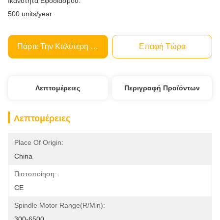
Ικανότητα Εφοδιασμού:
500 units/year
Πάρτε Την Καλύτερη Τιμή
Επαφή Τώρα
Λεπτομέρειες
Περιγραφή Προϊόντων
Λεπτομέρειες
Place Of Origin:
China
Πιστοποίηση:
CE
Spindle Motor Range(r/min):
300-6500