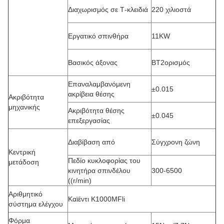
Διαχωρισμός σε Τ-κλειδιά
220 χιλιοστά
Εργατικό σπινθήρα
11KW
Βασικός άξονας
BT2ορισμός
Επαναλαμβανόμενη
±0.015
ακρίβεια θέσης
Ακριβότητα
μηχανικής
Ακριβότητα θέσης
±0.045
επεξεργασίας
Διαβίβαση από
Σύγχρονη ζώνη
Κεντρική
Πεδίο κυκλοφορίας του
μετάδοση
κινητήρα σπινδέλου
300-6500
((r/min)
Αριθμητικό
Καϊέντι K1000MFli
σύστημα ελέγχου
Φόρμα