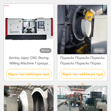
Βίντεο
Βίντεο
Διπλής όψης CNC Boring
Πύραυλο Πύραυλο Πύραυλο
Milling Machine Γύρισμα
Πύραυλο Πύραυλο Πύραυλο
Πλήρως ευφυές
Πύραυλο Πύραυλο
Πάρτε την καλύτερη τιμή
Αυτοματοποιημένο
Πάρτε την καλύτερη τιμή