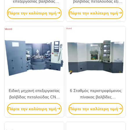
επεξεργασίας βαλβίδας
βαλβίδας πεταλούδας έξι
πεταλούδας CNC έξι
σταθμών
Πάρτε την καλύτερη τιμή
Πάρτε την καλύτερη τιμή
σταθμών
Ειδική μηχανή επεξεργασίας
6 Σταθμός περιστρεφόμενος
βαλβίδας πεταλούδας CNC
πίνακας βαλβίδες
έξι σταθμών συνδυασμού
πεταλούδας μηχανή
Πάρτε την καλύτερη τιμή
Πάρτε την καλύτερη τιμή
υψηλής προστασίας
επεξεργασίας CNC σύστημα