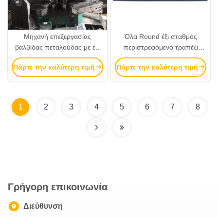
Μηχανή επεξεργασίας
Όλα Round έξι σταθμός
βαλβίδας πεταλούδας με έξι
περιστρεφόμενο τραπέζι
σταθμούς CNC ή υδραυλική
βαλβίδα πεταλούδα
Πάρτε την καλύτερη τιμή
Πάρτε την καλύτερη τιμή
επεξεργασία μηχανή
γυρίζοντας τρυπεία και
μηχανή απόσπασης
1
2
3
4
5
6
7
8
Γρήγορη επικοινωνία
Διεύθυνση