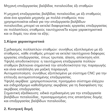
Μηχανή επεξεργασίας βαλβίδας πεταλούδας έξι σταθμών
Η μηχανή επεξεργασίας βαλβίδας πεταλούδας με έξι σταθμούς
είναι ένα εργαλείο μηχανής με πολλά σταθμούς που
χρησιμοποιείται ειδικά για την επεξεργασία βαλβίδων
πεταλούδας.μπορεί να εκτελεί διαφορετικές εργασίες επεξεργασίας
σε πολλαπλούς σταθμούς ταυτόχροναΤα κύρια χαρακτηριστικά
και οι δομές του είναι τα εξής:
1.Κύρια χαρακτηριστικά
Σχεδιασμός πολλαπλών σταθμών: συνήθως εξοπλισμένο με έξι
σταθμούς, κάθε σταθμός μπορεί να εκτελεί ταυτόχρονα διάφορες
εργασίες επεξεργασίας, όπως τρυπεία, άλεση, απόκτηση κλπ.
Υψηλή αποδοτικότητα: η ταυτόχρονη επεξεργασία πολλών
σταθμών βελτιώνει σημαντικά την αποδοτικότητα της παραγωγής
και είναι κατάλληλη για μαζική παραγωγή.
Αυτοματοποίηση: συνήθως εξοπλισμένο με σύστημα CNC για την
επίτευξη αυτοματοποιημένης επεξεργασίας.
Υψηλή ακρίβεια: χρησιμοποιώντας προηγμένο σύστημα ελέγχου
και σιδηρόδρομο καθοδήγησης ακριβείας για τη διασφάλιση της
ακρίβειας επεξεργασίας.
Σημαντική εξειδίκευση: ειδικά σχεδιασμένη για την επεξεργασία
βαλβίδων πεταλούδας, προσαρμοσμένη στις απαιτήσεις δομής
και επεξεργασίας βαλβίδων πεταλούδας.
2. Κεντρική δομή