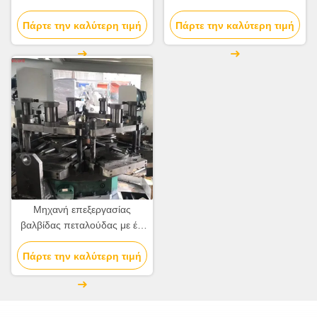
σταθμούς πλήρους
600 Διαστάσεις του
Πάρτε την καλύτερη τιμή
τροφοδοσίας
Πάρτε την καλύτερη τιμή
περιστρεφόμενου τραπέζι
εργασίας
Μηχανή επεξεργασίας
βαλβίδας πεταλούδας με έξι
σταθμούς CNC ή υδραυλική
Πάρτε την καλύτερη τιμή