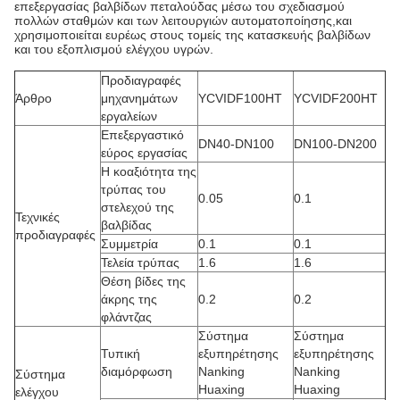
επεξεργασίας βαλβίδων πεταλούδας μέσω του σχεδιασμού
πολλών σταθμών και των λειτουργιών αυτοματοποίησης,και
χρησιμοποιείται ευρέως στους τομείς της κατασκευής βαλβίδων
και του εξοπλισμού ελέγχου υγρών.
Προδιαγραφές
Άρθρο
μηχανημάτων
YCVIDF100HT
YCVIDF200HT
εργαλείων
Επεξεργαστικό
DN40-DN100
DN100-DN200
εύρος εργασίας
Η κοαξιότητα της
τρύπας του
0.05
0.1
στελεχού της
Τεχνικές
βαλβίδας
προδιαγραφές
Συμμετρία
0.1
0.1
Τελεία τρύπας
1.6
1.6
Θέση βίδες της
άκρης της
0.2
0.2
φλάντζας
Σύστημα
Σύστημα
Τυπική
εξυπηρέτησης
εξυπηρέτησης
διαμόρφωση
Nanking
Nanking
Σύστημα
Huaxing
Huaxing
ελέγχου