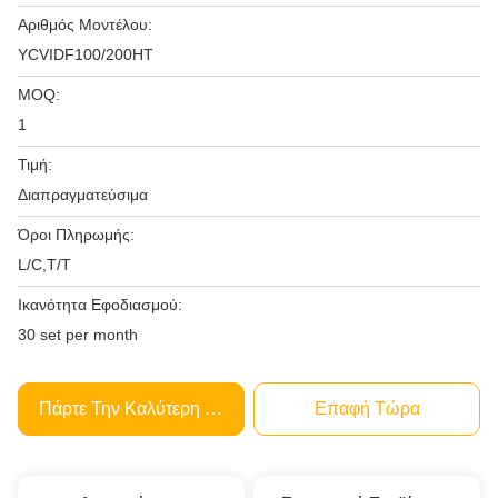
Αριθμός Μοντέλου:
YCVIDF100/200HT
MOQ:
1
Τιμή:
Διαπραγματεύσιμα
Όροι Πληρωμής:
L/C,T/T
Ικανότητα Εφοδιασμού:
30 set per month
Πάρτε Την Καλύτερη Τιμή
Επαφή Τώρα