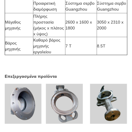
Προαιρετική
Σύστημα σερβο
Σύστημα σερβο
διαμόρφωση
Guangzhou
Guangzhou
Πλήρης
Μέγεθος
προστασία
2600 x 1600 x
3050 x 2310 x
μηχανής
(μήκος x πλάτος
1800
2000
x ύψος)
Καθαρό βάρος
Βάρος
μηχανής
7 Τ
8.5Τ
μηχανής
εργαλείου
Επεξεργασμένα προϊόντα