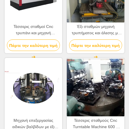
Τέσσερις σταθμοί Cnc
Έξι σταθμών μηχανή
τρυπάνι και μηχανή
τρυπήματος και άλεσης με
απόκτηση 600 × 600 240mm
περιστροφικό τραπέζι για
IVStation ταξίδι Custom Cnc
Πάρτε την καλύτερη τιμή
Πάρτε την καλύτερη τιμή
BFV
Lathe
Μηχανή επεξεργασίας
Τέσσερις σταθμούς Cnc
ειδικών βαλβίδων με έξι
Turntable Machine 600 ×