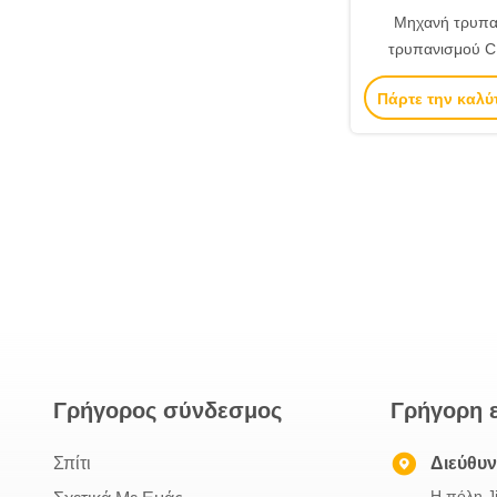
Μηχανή τρυπα
τρυπανισμού 
ακρίβειας με διπλ
Πάρτε την καλύ
πολλές τ
Γρήγορος σύνδεσμος
Γρήγορη 
Σπίτι
Διεύθυ
Η πόλη J