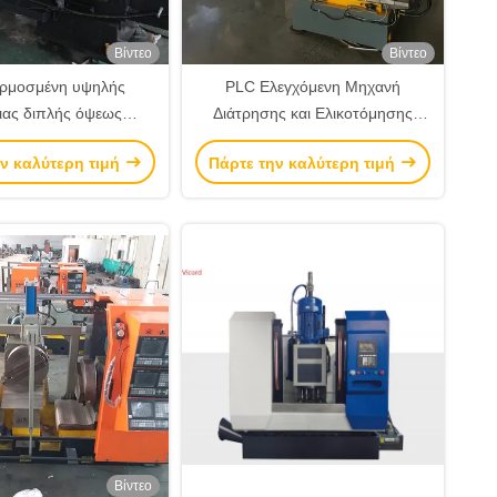
Βίντεο
Βίντεο
ρμοσμένη υψηλής
PLC Ελεγχόμενη Μηχανή
ιας διπλής όψεως
Διάτρησης και Ελικοτόμησης
υπών πολυάξονων
Πολλαπλών Οπών σε Μέταλλο
ν καλύτερη τιμή
Πάρτε την καλύτερη τιμή
 τρυπανισμού CNC
για Υψηλή Ακρίβεια
Βίντεο