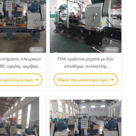
Βίντεο
Βίντεο
ρυπήματος πλευρικών
ΠΛΚ οριζόντια μηχανή με δύο
NC υψηλής ακρίβειας
σπινθήρες πολλαπλής
ό πλευρικό φλάντζο
γεώτρησης για εξαρτήματα
ν καλύτερη τιμή
Πάρτε την καλύτερη τιμή
πολυάξονου
σωλήνων βαλβίδων