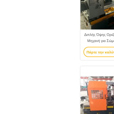
Διπλής Όψης Οριζό
Μηχανή για Σώμ
Σώμα Αντλίας /
Πάρτε την καλύ
Αυτοκιν