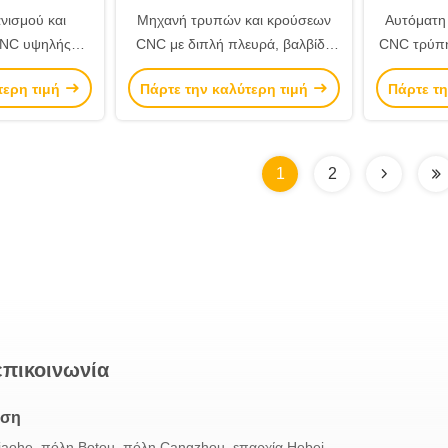
νισμού και
Μηχανή τρυπών και κρούσεων
Αυτόματη
CNC υψηλής
CNC με διπλή πλευρά, βαλβίδα
CNC τρύπη
ές πλευρές και
υψηλής ακρίβειας
50H
τερη τιμή
Πάρτε την καλύτερη τιμή
Πάρτε τη
ρύπες
1
2
επικοινωνία
νση
iaohe, πόλη Botou, πόλη Cangzhou, επαρχία Hebei,