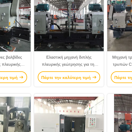
ες βαλβίδες
Ελαστική μηχανή διπλής
Μηχανή τ
 πλευρικής
πλευρικής γεώτρησης για την
τρυπών C
απλής τρύπας
επεξεργασία πολλαπλών οπών
με διπλ
τερη τιμή
Πάρτε την καλύτερη τιμή
Πάρτε τη
KG
σε σωλήνες βαλβίδων