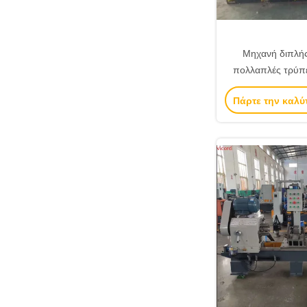
Μηχανή διπλή
πολλαπλές τρύπ
μετάδ
Πάρτε την καλύ