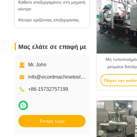
Κάθετο επεξεργαμένος στη μηχανή
κέντρο
Κέντρο οριζόντιας επεξεργασίας
Μας ελάτε σε επαφή με
Μη τυποποιημέν
Mr. John
ρεύματα διπλής
γεώτρησης πολλ
info@vicordmachinetool.com
Πάρτε την καλύ
3000
+86-15732757199
Επαφή τώρα