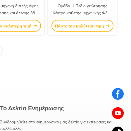
 μηχανή διπλής όψης
Ομάδα U Πεδίο γεώτρησης
σης και άλεσης 380V
Κέντρο κάθετης μηχανικής Φ340
z 75-250 r/min
Διαμέτρου εργασιακού υλικού
ν καλύτερη τιμή
Πάρτε την καλύτερη τιμή
2300mm×1860mm×2450mm
Το Δελτίο Ενημέρωσης
Συνδρομηθείτε στο ενημερωτικό μας δελτίο για εκπτώσεις και
πολλά άλλα.