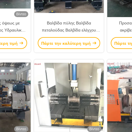
Βίντεο
ς όψεως με
Βαλβίδα πύλης Βαλβίδα
Προσα
ες Υδραυλική
πεταλούδας Βαλβίδα ελέγχου
ακρίβε
οση
Πολυτρυπή μηχανή γεωτρήσεων
πολυτρ
τερη τιμή
Πάρτε την καλύτερη τιμή
Πάρτε τη
διπλής όψης
μηχανή
Βίντεο
Βίντεο