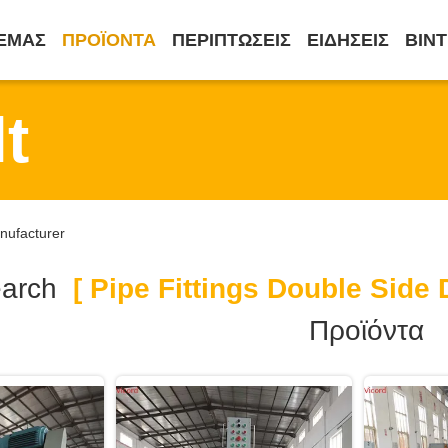
 ΕΜΆΣ
ΠΡΟΪΌΝΤΑ
ΠΕΡΙΠΤΏΣΕΙΣ
ΕΙΔΉΣΕΙΣ
ΒΊΝ
t
anufacturer
earch
[ Pipe Fittings Double Side D
Προϊόντα