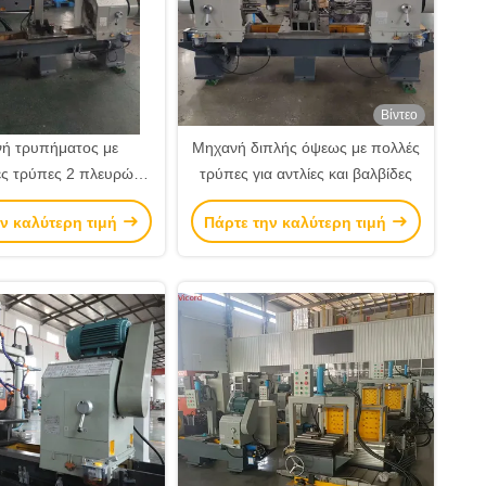
Βίντεο
ή τρυπήματος με
Μηχανή διπλής όψεως με πολλές
ς τρύπες 2 πλευρών
τρύπες για αντλίες και βαλβίδες
Μηχανή τρυπήματος
ν καλύτερη τιμή
Πάρτε την καλύτερη τιμή
CNC