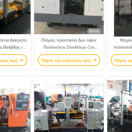
Βίντεο
ντια Διάτρητη
Πλήρης προστασία Δύο όψεις
Μηχαν
α Βαλβίδας /
Πολλαπλών Σπινδέλων Cnc
πολλαπλέ
 Εξαρτήματα
τρυπάνι για βαλβίδα χύτευσης
1500KG 
τερη τιμή
Πάρτε την καλύτερη τιμή
Πάρτε τη
ήτων